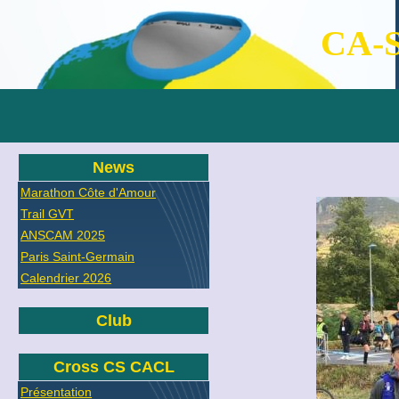
CA-S
News
Marathon Côte d'Amour
Trail GVT
ANSCAM 2025
Paris Saint-Germain
Calendrier 2026
Club
Cross CS CACL
Présentation