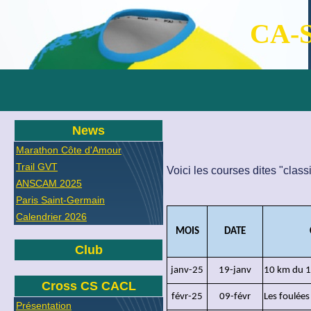
CA-S
News
Marathon Côte d'Amour
Trail GVT
Voici les courses dites "clas
ANSCAM 2025
Paris Saint-Germain
Calendrier 2026
MOIS
DATE
Club
janv-25
19-janv
10 km du 
Cross CS CACL
févr-25
09-févr
Les foulée
Présentation