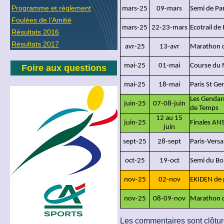
Programme et règlement
mars-25
09-mars
Semi de Par
Foulées de l'Amitié
mars-25
22-23-mars
Ecotrail de 
Résultats 2016
Résultats 2017
avr-25
13-avr
Marathon d
mai-25
01-mai
Course du
Foire aux questions
mai-25
18-mai
Paris St Ge
Les Gendarm
juin-25
07-08-juin
de Temps
12 au 15
juin-25
Finales A
juin
sept-25
28-sept
Paris-Versai
oct-25
19-oct
Semi du Bo
nov-25
02-nov
EKIDEN de 
nov-25
08-09-nov
Marathon d
Les commentaires sont clôtu