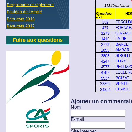
Programme et règlement
47540
arrivants
Foulées de l'Amitié
NO
Classt/tps
réel
Résultats 2016
FEROLDI
232
Résultats 2017
FORNAR
477
GIRARD
1273
LAIRE
1416
Foire aux questions
BARDET
2773
AMRAR
2855
SIROLLI
3803
DUNY
4247
PELLIZZ
4577
LECLER
4787
POIZAT
5537
VENTE
33892
CLAISE
34324
Ajouter un commentai
Nom
E-mail
Site Internet