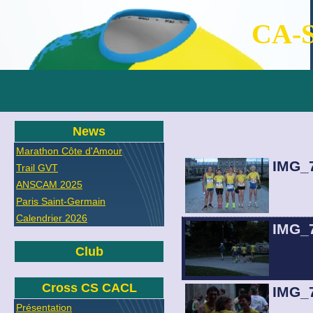
CA-S
News
Marathon Côte d'Amour
IMG_
Trail GVT
ANSCAM 2025
Paris Saint-Germain
Calendrier 2026
IMG_
Club
Cross CS CACL
IMG_
Présentation