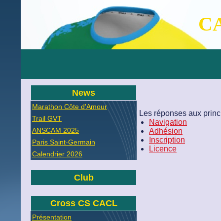
CA
News
Marathon Côte d'Amour
Les réponses aux princ
Trail GVT
Navigation
ANSCAM 2025
Adhésion
Inscription
Paris Saint-Germain
Licence
Calendrier 2026
Club
Cross CS CACL
Présentation