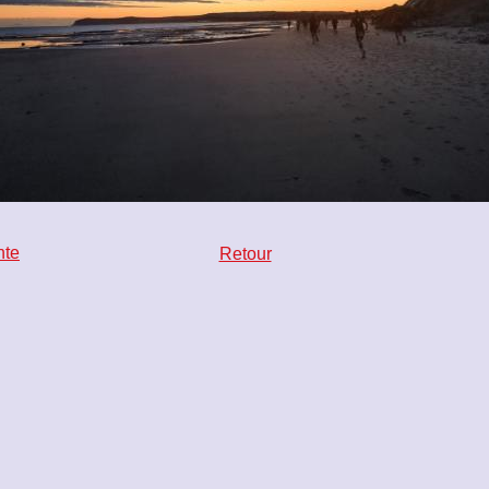
nte
Retour