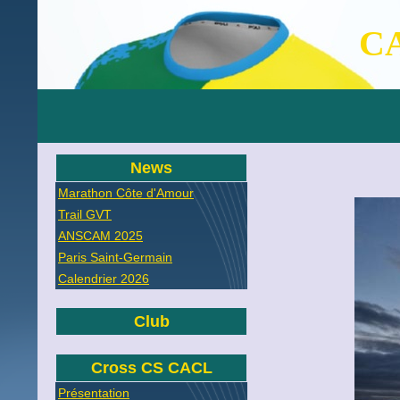
CA
News
Marathon Côte d'Amour
Trail GVT
ANSCAM 2025
Paris Saint-Germain
Calendrier 2026
Club
Cross CS CACL
Présentation